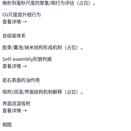
微秒到毫秒尺度的聚集/相行为评估（占位）。
CG
尺度提升
相行为
查看详情 →
自组装体系
胶束/囊泡/纳米结构形成机制（占位）。
Self-assembly
形貌
判据
查看详情 →
岩石表面的油作用
吸附/润湿/界面结构机制解释（占位）。
界面
润湿
吸附
查看详情 →
相图