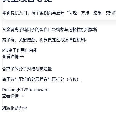
本页提供入口；每个案例页再展开“问题—方法—结果—交付
含金属离子辅因子的蛋白口袋构象与选择性机制解析
离子桥、关键接触、构象稳定性与选择性机制。
MD
离子作用
自由能
查看详情 →
含离子的分子对接与高通量
离子参与配位的分层筛选与再打分（占位）。
Docking
HTVS
Ion-aware
查看详情 →
粗粒化动力学