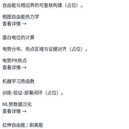
自由能与相边界的可复核构建（占位）。
相图
自由能
热力学
查看详情 →
蛋白电位的计算
电势分布、热点区域与证据对齐（占位）。
电势
PB
热点
查看详情 →
机器学习势函数
训练-验证-部署闭环（占位）。
ML势
数据
泛化
查看详情 →
拉伸自由能 / 剥离能