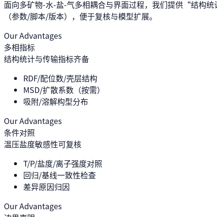
面向多矿物-水-盐-气多相耦合与界面过程，我们提供“结构统计
（参数/脚本/版本），便于复核与模型扩展。
Our Advantages
多相指标
结构统计与传输指标齐备
RDF/配位数/壳层结构
MSD/扩散系数（按需）
吸附/溶解构型分布
Our Advantages
条件对照
温压盐度敏感性可复核
T/P/盐度/离子强度对照
回归/基线一致性检查
差异原因归因
Our Advantages